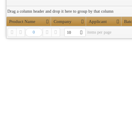
Drag a column header and drop it here to group by that column
Product Name
Company
Applicant
Bat
0
items per page
10