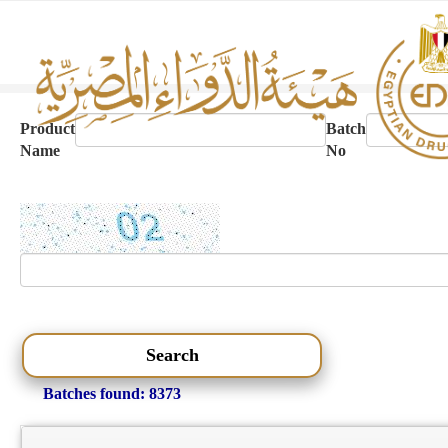
Product
Batch
Name
No
Batches found: 8373